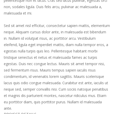
pellentesque non et lacus. Cras sed lacus pulvinar, egestas orci
non, sodales ligula. Duis felis arcu, pulvinar ac malesuada a,
malesuada et mi.
Sed sit amet nisl efficitur, consectetur sapien mattis, elementum
neque. Aliquam cursus dolor ante, in malesuada est bibendum
in. Nullam id volutpat risus, ac porttitor arcu. Vestibulum
eleifend, ligula eget imperdiet mattis, diam nulla tempor eros, a
egestas nulla turpis quis leo. Pellentesque habitant morbi
tristique senectus et netus et malesuada fames ac turpis
egestas. Duis nec congue lectus. Mauris sit amet tempor nisi,
sed fermentum risus. Mauris tempus sapien iaculis risus
condimentum, id venenatis lorem sagittis. Mauris scelerisque
lacus quis odio congue malesuada. Curabitur est ante, iaculis ut
neque sed, semper convallis nisi. Cum sociis natoque penatibus
et magnis dis parturient montes, nascetur ridiculus mus. Etiam
eu porttitor diam, quis porttitor purus. Nullam id malesuada
ante.
PROJECT DETAILS